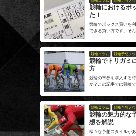
競輪コラム
競輪予想ノウ
競輪におけるボ
た！
競輪でボックス買いを
できる買い方です。そ
競輪コラム
競輪予想ノウ
競輪でトリガミ
方
競輪の車券を購入する
か？この記事では競輪
競輪コラム
競輪予想ノウ
競輪の魅力的な
想を解説
様々な予想スタイルが