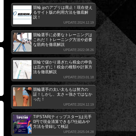
競輪.jpのアプリは廃止！現在使え
るサイト版の利用方法を徹底解
説！
UPDATE:2024.12.19
競輪選手に必要なトレーニングは
これだ！トレーニング方法や必要
な筋肉を徹底解説
UPDATE:2022.08.26
競輪で儲かり過ぎたら税金の申告
は忘れずに！税金の種類や計算方
法を徹底解説
UPDATE:2023.01.18
競輪選手の太い太ももは努力の
証！しかし、太さ＝強さではなか
った！
UPDATE:2024.12.19
TIPSTAR(ティップスター)は元手
0円で現金清算できる!?仕組みや
方法を登録して検証
UPDATE:2025.04.28