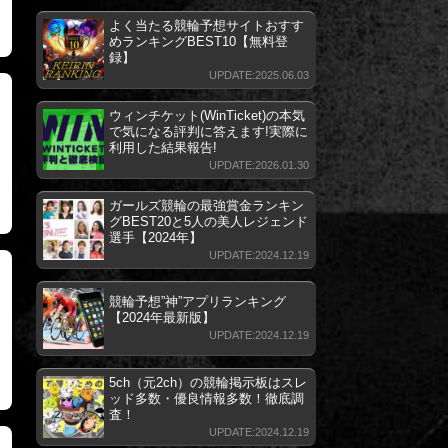
よく当たる競輪予想サイトおすす
めランキングBEST10【無料登
録】
UPDATE:2025.06.03
ウィンチケット(WinTicket)の本気
で気になる評判に答えます!実際に
利用した結果報告!
UPDATE:2026.01.30
ガールズ競輪の最強賞金ランキン
グBEST20と5人の美人レジェンド
選手【2024年】
UPDATE:2024.12.19
競輪予想”神”アプリランキング
【2024年最新版】
UPDATE:2024.12.19
5ch（元2ch）の競輪掲示板はスレ
ッド多数・優良情報多数！徹底調
査！
UPDATE:2024.12.19