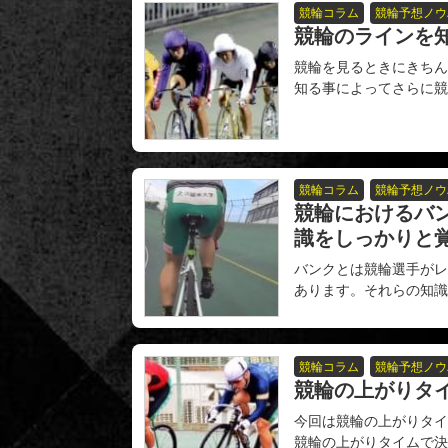
競輪コラム
競輪予想ノウ
競輪のラインを
競輪を見るときにきち
知る事によってさらに
競輪コラム
競輪予想ノウ
競輪におけるバ
識をしっかりと
バンクとは競輪選手が
あります。それらの知
競輪コラム
競輪予想ノウ
競輪の上がりタ
今回は競輪の上がりタイ
競輪の上がりタイムで