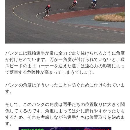
バンクには競輪選手が常に全力で走り抜けられるように角度
が付けられています。万が一角度が付けられていないと、猛
スピードのままコーナーを迎えた選手は遠心力の影響によっ
て落車する危険性が高まってしまうでしょう。
バンクの角度はそういったことを防ぐために付けられていま
す。
そして、このバンクの角度は選手たちの位置取りに大きく関
係してくるのです。角度によっては外に膨れやすかったりも
するため、それを考慮しながら選手たちは位置取りを決めま
す。