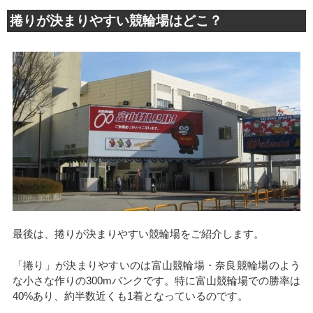
捲りが決まりやすい競輪場はどこ？
最後は、捲りが決まりやすい競輪場をご紹介します。
「捲り」が決まりやすいのは富山競輪場・奈良競輪場のよう
な小さな作りの300mバンクです。特に富山競輪場での勝率は
40%あり、約半数近くも1着となっているのです。