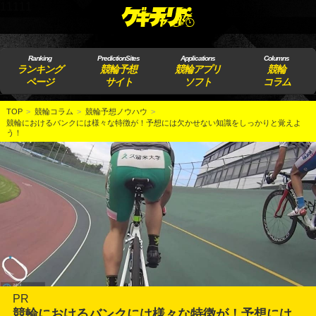
11111
Ranking
PredictionSites
Applications
Columns
ランキング
競輪予想
競輪アプリ
競輪
ページ
サイト
ソフト
コラム
TOP
競輪コラム
競輪予想ノウハウ
競輪におけるバンクには様々な特徴が！予想には欠かせない知識をしっかりと覚えよ
う！
PR
競輪におけるバンクには様々な特徴が！予想には