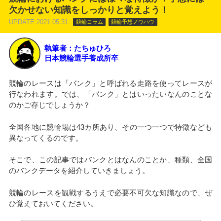
欠かせない知識をしっかりと覚えよう！
UPDATE:2021.05.31
競輪コラム
競輪予想ノウハウ
執筆者：たちゅひろ
日本競輪選手養成所卒
競輪のレースは「バンク」と呼ばれる走路を使ってレースが
行なわれます。では、「バンク」とはいったいなんのことな
のかご存じでしょうか？
全国各地に競輪場は43カ所あり、その一つ一つで特徴なども
異なってくるのです。
そこで、この記事ではバンクとはなんのことか、種類、全国
のバンクデータを紹介していきましょう。
競輪のレースを観戦するうえで必要不可欠な知識なので、ぜ
ひ覚えておいてください。