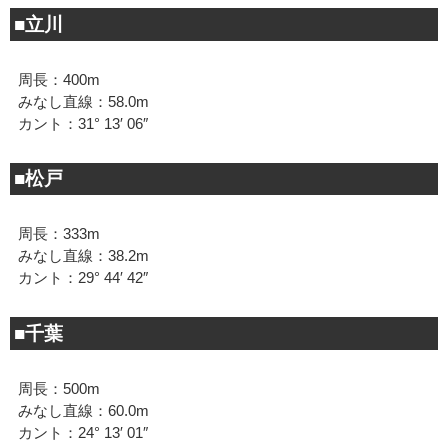
■立川
周長：400m
みなし直線：58.0m
カント：31° 13′ 06″
■松戸
周長：333m
みなし直線：38.2m
カント：29° 44′ 42″
■千葉
周長：500m
みなし直線：60.0m
カント：24° 13′ 01″