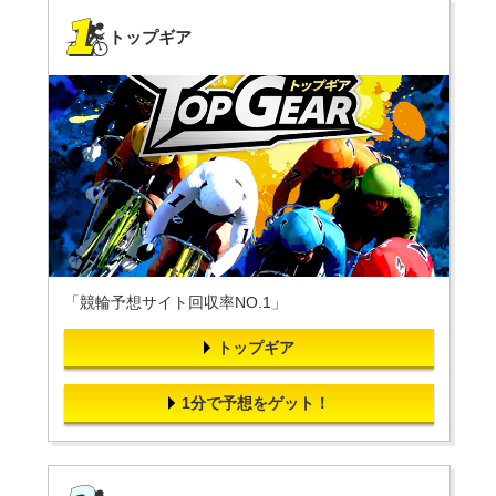
トップギア
「競輪予想サイト回収率NO.1」
トップギア
1分で予想をゲット！