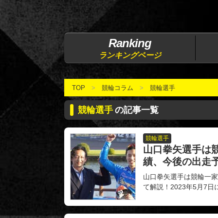
Ranking
ランキング
ページ
TOP
競輪コラム
競輪選手
競輪選手
の記事一覧
競輪選手
山口拳矢選手は
績、今後の出走
山口拳矢選手は競輪一
て解説！2023年5月