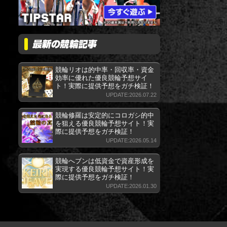
競輪リオは的中率・回収率・資金
効率に優れた優良競輪予想サイ
ト！実際に提供予想をガチ検証！
UPDATE:2026.07.22
競輪修羅は安定的にコロガシ的中
を狙える優良競輪予想サイト！実
際に提供予想をガチ検証！
UPDATE:2026.05.14
競輪へブンは低資金で資産形成を
実現する優良競輪予想サイト！実
際に提供予想をガチ検証！
UPDATE:2026.01.30