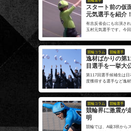
競輪選手
スタート前の仮
元気選手を紹介
有吉反省会にも出演さ
玉村元気選手です。今
競輪コラム
競輪選手
逸材ばかりの第1
目選手を一挙大
第117回選手候補生は
度獲得する選手など逸材
競輪コラム
競輪選手
競輪界に激震が
明
競輪では、A級3班から