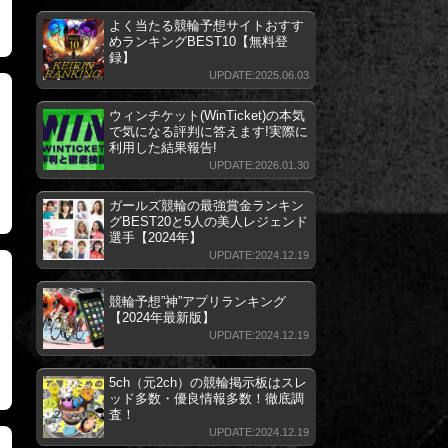
よく当たる競輪予想サイトおすす
めランキングBEST10【無料登
録】
UPDATE:2025.06.03
ウィンチケット(WinTicket)の本気
で気になる評判に答えます!実際に
利用した結果報告!
UPDATE:2026.01.30
ガールズ競輪の最強賞金ランキン
グBEST20と5人の美人レジェンド
選手【2024年】
UPDATE:2024.12.19
競輪予想”神”アプリランキング
【2024年最新版】
UPDATE:2024.12.19
5ch（元2ch）の競輪掲示板はスレ
ッド多数・優良情報多数！徹底調
査！
UPDATE:2024.12.19