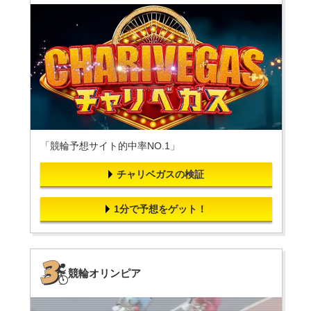
「競輪予想サイト的中率NO.1」
チャリベガスの検証
1分で予想をゲット！
競輪オリンピア