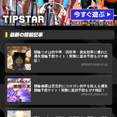
競輪リオは的中率・回収率・資金効率に優れた
優良競輪予想サイト！実際に提供予想をガチ検
証！
UPDATE:2026.07.22
競輪修羅は安定的にコロガシ的中を狙える優良
競輪予想サイト！実際に提供予想をガチ検証！
UPDATE:2026.05.14