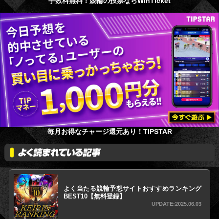
手数料無料！競輪の投票ならWinTicket
毎月お得なチャージ還元あり！TIPSTAR
よく当たる競輪予想サイトおすすめランキング
BEST10【無料登録】
UPDATE:2025.06.03