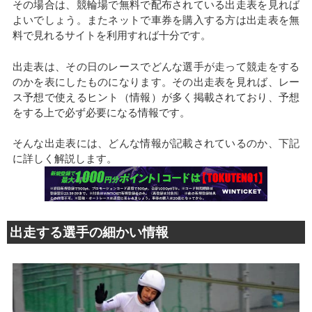
その場合は、競輪場で無料で配布されている出走表を見れば
よいでしょう。またネットで車券を購入する方は出走表を無
料で見れるサイトを利用すれば十分です。
出走表は、その日のレースでどんな選手が走って競走をする
のかを表にしたものになります。その出走表を見れば、レー
ス予想で使えるヒント（情報）が多く掲載されており、予想
をする上で必ず必要になる情報です。
そんな出走表には、どんな情報が記載されているのか、下記
に詳しく解説します。
出走する選手の細かい情報