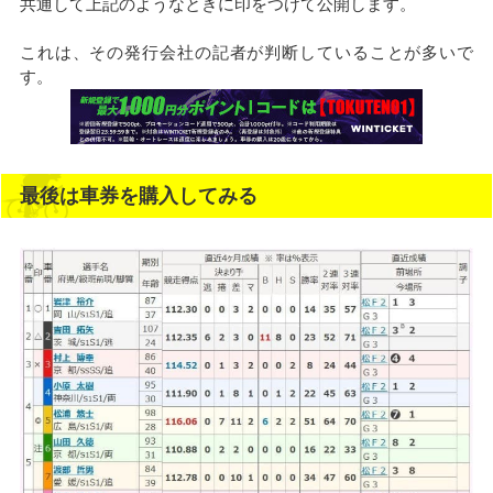
共通して上記のようなときに印をつけて公開します。
これは、その発行会社の記者が判断していることが多いで
す。
最後は車券を購入してみる