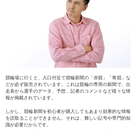
競輪場に行くと、入口付近で競輪新聞の「赤競」「青競」な
どが必ず販売されています。これは競輪の専用の新聞で、出
走表から選手のデータ、予想、記者のコメントなど様々な情
報が掲載されています。
しかし、競輪新聞を初心者が購入してもあまり効果的な情報
を読取ることができません。それは、難しい記号や専門的知
識が必要だからです。