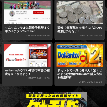
りんりんマサルは競輪予想歴３０
競輪で高額配当を狙うなら3つの
年のベテランYouTuber
要素は外せない！
UPDATE:2020.08.26
UPDATE:2022.09.09
netkeirinのウマい車券で車券の精
ドカントで一気に億り人！宝くじ
度を向上させよう！
のような競輪のDokanto!購入方法
を徹底解析
UPDATE:2021.11.30
UPDATE:2024.10.28