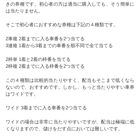
きの券種です。初心者の方は適当に購入しても、そう簡単に
は当たりません。
そこで初心者におすすめな券種は下記の４種類です。
2車複 2着までに入る車番を2つ当てる
3連複 1着から3着までの車番を順不同で全て当てる
2枠単 1着と2着の枠番を当てる
2枠複 2着までに入る枠番を2つ当てる
この４種類は比較的当たりやすく、配当もそこまで低くなら
ないので、おすすめです。しかし、もっと当たりやすい車券
はワイドです。
ワイド 3着までに入る車番を2つ当てる
ワイドの場合は非常に当たりやすいですが、配当は極端に低
くなりますので、儲けをだす点においては難しいです。