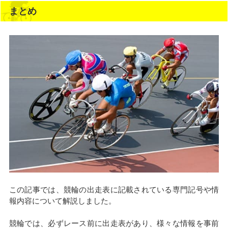
まとめ
この記事では、競輪の出走表に記載されている専門記号や情
報内容について解説しました。
競輪では、必ずレース前に出走表があり、様々な情報を事前