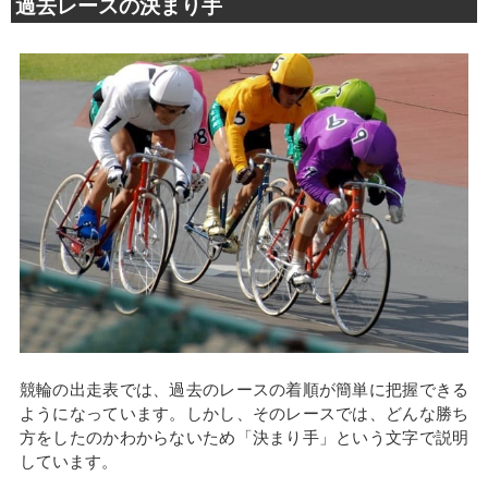
過去レースの決まり手
競輪の出走表では、過去のレースの着順が簡単に把握できる
ようになっています。しかし、そのレースでは、どんな勝ち
方をしたのかわからないため「決まり手」という文字で説明
しています。