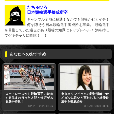
たちゅひろ
日本競輪選手養成所卒
ギャンブル全般に精通！なかでも競輪がピカイチ！
何を隠そう日本競輪選手養成所を卒業。 競輪選手
を目指していた過去があり競輪の知識はトップレベル！ 満を持し
てゲキチャリに降臨！！！！
あなたへのおすすめ
ロードレースから競輪選手に転向
東京オリンピックの競技競輪で金
する生まれ持った才能と技術があ
メダルに近いと言われる小林優香
る選手特集！
選手を徹底紹介！
UPDATE:2020.08.26
UPDATE:2020.08.26