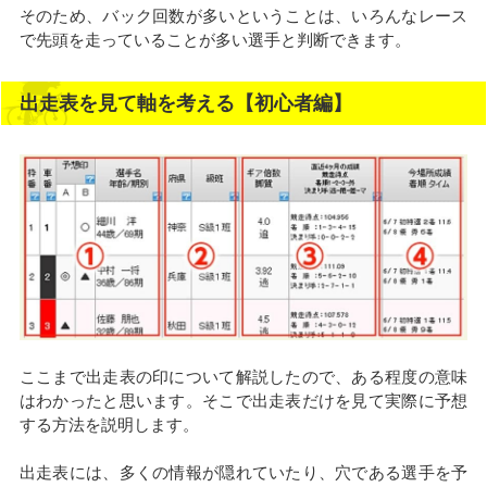
そのため、バック回数が多いということは、いろんなレース
で先頭を走っていることが多い選手と判断できます。
出走表を見て軸を考える【初心者編】
ここまで出走表の印について解説したので、ある程度の意味
はわかったと思います。そこで出走表だけを見て実際に予想
する方法を説明します。
出走表には、多くの情報が隠れていたり、穴である選手を予