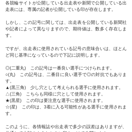
各競輪サイトが公開している出走表や新聞で公開している出
走表には、専属の記者が公開している印が存在します。
しかし、この記号に関しては、出走表を公開している新聞社
や記者によって異なりますので、期待値は、数多く存在しま
す。
ですが、出走表に使用されている記号の意味合いは、ほとん
ど同じ基準になっているので下記に説明します。
◎(二重丸) この記号は一番良い選手につけられます。
○(丸) この記号は、二番目に良い選手で◎の対抗でもありま
す。
▲(黒三角) 少し穴として考えられる選手に使用されます。
△(三角) こちらも同様に穴として使用されます。
★(黒星) この印は要注意な選手に使用されます。
☆(星) この印は、3着に入る可能性がある選手に使用されま
す。
このように、各情報誌や出走表で多少の誤差はありますが、