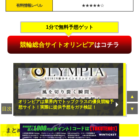
有料情報レベル
★★★★★☆
1分で無料予想ゲット
競輪総合サイトオリンピア
はコチラ
▲
オリンピアは業界内でトップクラスの優良競輪予
想サイト！実際に提供予想をガチ検証！
目次
▼
まとめ