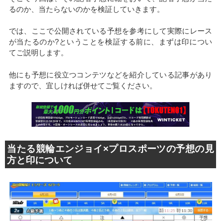
るのか、当たらないのかを検証していきます。
では、ここで公開されている予想を参考にして実際にレース
が当たるのか?ということを検証する前に、まずは印につい
てご説明します。
他にも予想に役立つコンテツなどを紹介している記事があり
ますので、宜しければ併せてご覧ください。
当たる競輪エンジョイ×プロスポーツの予想の見
方と印について