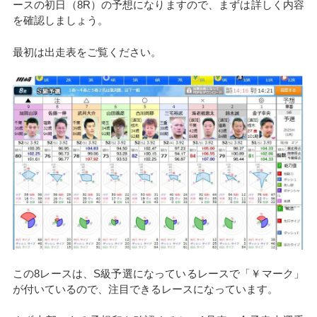
ースの初日（8R）の予想になりますので、まずは詳しく内容
を確認しましょう。
最初は出走表をご覧ください。
この8レースは、S級予選になっているレースで「￥マーク」
が付いているので、注目できるレースになっています。