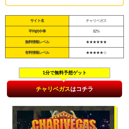
サイト名
チャリベガス
平均的中率
82%
無料情報レベル
★★★★★★
有料情報レベル
★★★★★☆
1分で無料予想ゲット
チャリベガス
はコチラ