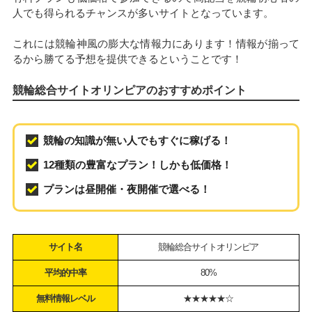
人でも得られるチャンスが多いサイトとなっています。
これには競輪神風の膨大な情報力にあります！情報が揃って
るから勝てる予想を提供できるということです！
競輪総合サイトオリンピアのおすすめポイント
競輪の知識が無い人でもすぐに稼げる！
12種類の豊富なプラン！しかも低価格！
プランは昼開催・夜開催で選べる！
サイト名
競輪総合サイトオリンピア
平均的中率
80%
無料情報レベル
★★★★★☆