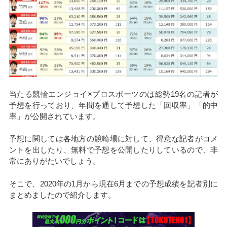
当たる競輪エンジョイ×プロスポーツのは総勢19名の記者が
予想を行っており、年間を通して予想した「回収率」「的中
率」が公開されています。
予想に関しては各地方の競輪場に対して、得意な記者がコメ
ントを出したり、無料で予想を公開したりしているので、非
常にありがたいでしょう。
そこで、2020年の1月から現在6月までの予想成績を記者別に
まとめましたので紹介します。