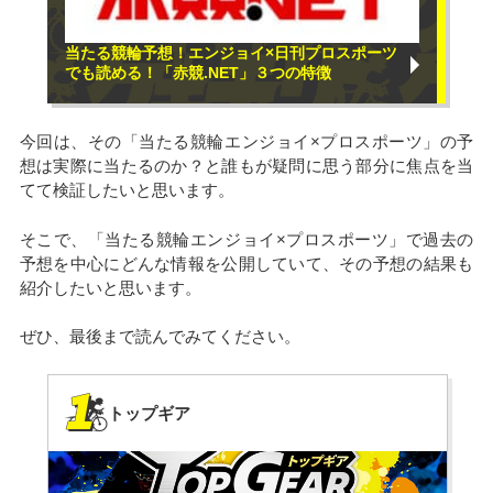
当たる競輪予想！エンジョイ×日刊プロスポーツ
でも読める！「赤競.NET」３つの特徴
今回は、その「当たる競輪エンジョイ×プロスポーツ」の予
想は実際に当たるのか？と誰もが疑問に思う部分に焦点を当
てて検証したいと思います。
そこで、「当たる競輪エンジョイ×プロスポーツ」で過去の
予想を中心にどんな情報を公開していて、その予想の結果も
紹介したいと思います。
ぜひ、最後まで読んでみてください。
トップギア