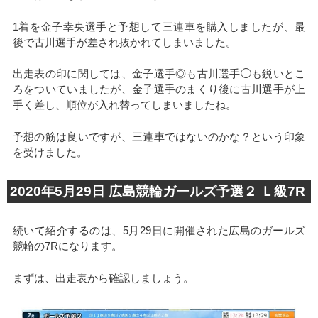
1着を金子幸央選手と予想して三連車を購入しましたが、最
後で古川選手が差され抜かれてしまいました。
出走表の印に関しては、金子選手◎も古川選手◯も鋭いとこ
ろをついていましたが、金子選手のまくり後に古川選手が上
手く差し、順位が入れ替ってしまいましたね。
予想の筋は良いですが、三連車ではないのかな？という印象
を受けました。
2020年5月29日 広島競輪ガールズ予選２ Ｌ級7R
続いて紹介するのは、5月29日に開催された広島のガールズ
競輪の7Rになります。
まずは、出走表から確認しましょう。