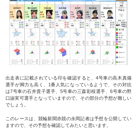
出走表に記載されている印を確認すると、4号車の高木真備
選手が脚力も高く、1番人気になっているようで、その対抗
は7号車の石井貴子選手、5号車の三森彩桜選手、6号車の野
口諭実可選手となっていますので、その部分の予想が難しい
でしょう。
このレースは、競輪新聞赤競の永岡記者は予想を公開してい
ますので、その予想を確認してみたいと思います。