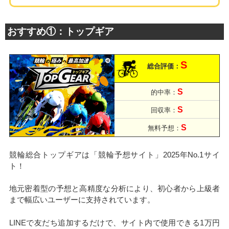
おすすめ①：トップギア
競輪総合トップギアは「競輪予想サイト」2025年No.1サイ
ト！
地元密着型の予想と高精度な分析により、初心者から上級者
まで幅広いユーザーに支持されています。
LINEで友だち追加するだけで、サイト内で使用できる1万円