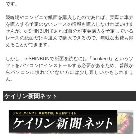
です。
競輪場やコンビニで紙面を購入したのであれば、実際に車券
を購入する予定のないレースの情報も購入しなければいけま
せんが、e-SHINBUNであれば自分が車券購入を予定している
レースの紙面だけを選んで購入できるので、無駄な出費も抑
えることができます。
しかし、e-SHINBUNで紙面を読むには「bookend」というソ
フトをパソコンにインストールする必要があるため、普段か
らパソコンに慣れていない方には少し難しいかもしれませ
ん。
ケイリン新聞ネット