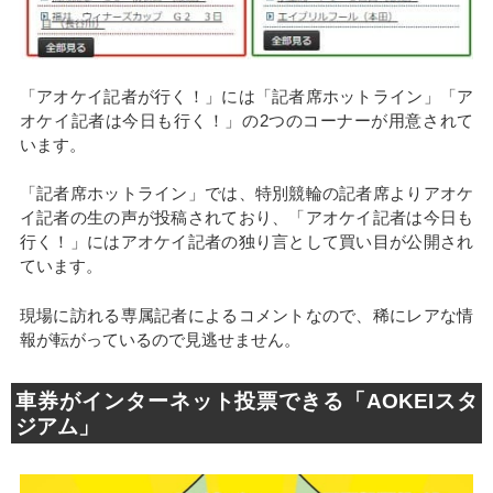
「アオケイ記者が行く！」には「記者席ホットライン」「ア
オケイ記者は今日も行く！」の2つのコーナーが用意されて
います。
「記者席ホットライン」では、特別競輪の記者席よりアオケ
イ記者の生の声が投稿されており、「アオケイ記者は今日も
行く！」にはアオケイ記者の独り言として買い目が公開され
ています。
現場に訪れる専属記者によるコメントなので、稀にレアな情
報が転がっているので見逃せません。
車券がインターネット投票できる「AOKEIスタ
ジアム」