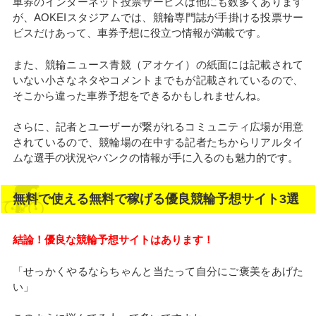
車券のインターネット投票サービスは他にも数多くあります
が、AOKEIスタジアムでは、競輪専門誌が手掛ける投票サー
ビスだけあって、車券予想に役立つ情報が満載です。
また、競輪ニュース青競（アオケイ）の紙面には記載されて
いない小さなネタやコメントまでもが記載されているので、
そこから違った車券予想をできるかもしれませんね。
さらに、記者とユーザーが繋がれるコミュニティ広場が用意
されているので、競輪場の在中する記者たちからリアルタイ
ムな選手の状況やバンクの情報が手に入るのも魅力的です。
無料で使える無料で稼げる優良競輪予想サイト3選
結論！優良な競輪予想サイトはあります！
「せっかくやるならちゃんと当たって自分にご褒美をあげた
い」