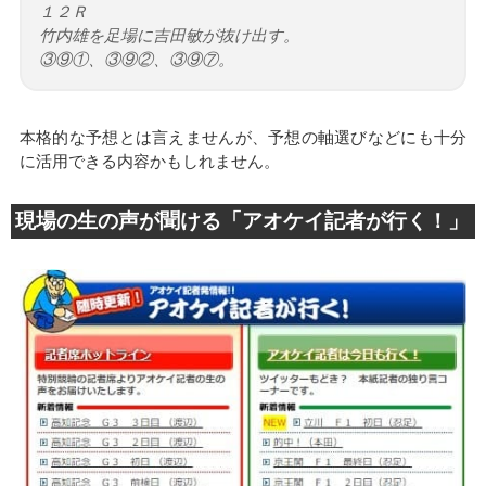
１２Ｒ
竹内雄を足場に吉田敏が抜け出す。
③⑨①、③⑨②、③⑨⑦。
本格的な予想とは言えませんが、予想の軸選びなどにも十分
に活用できる内容かもしれません。
現場の生の声が聞ける「アオケイ記者が行く！」