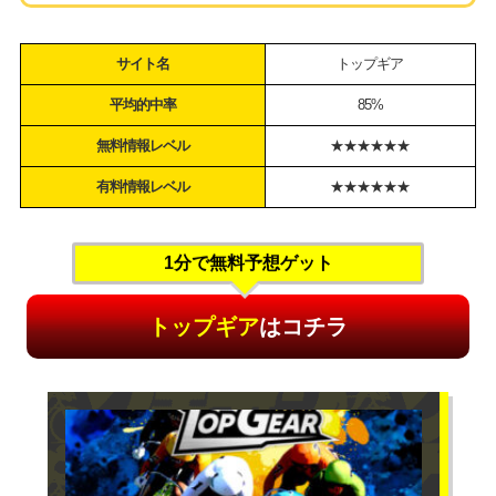
サイト名
トップギア
平均的中率
85%
無料情報レベル
★★★★★★
有料情報レベル
★★★★★★
1分で無料予想ゲット
トップギア
はコチラ