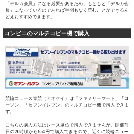
「デルカ会員」になる必要があるため、もともと「デルカ会
員」になっているのであれば手間もなく読むことができるん
どえおすすめできます。
コンビニのマルチコピー機で購入
競輪ニュース青競（アオケイ）は「ファミリーマート」「ロ
ーソン」「セブンイレブン」のマルチコピー機で購入できま
す。
こちらの購入方法はレース単位で購入できませんが、開催前
日の20時頃から550円で購入できるので、近くに競輪ニュー