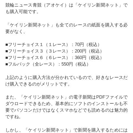
競輪ニュース青競（アオケイ）は「ケイリン新聞ネット」で
も購入可能です。
「ケイリン新聞ネット」も全てのレースの紙面を購入する必
要がなく、
■フリーチョイス１（１レース）：70円（税込）
■フリーチョイス３（３レース）：200円（税込）
■フリーチョイス６（６レース）：360円（税込）
■フルパック（全レース）：550円（税込）
上記のように購入方法が分かれているので、好きなレースだ
け購入できるのがメリットです。
また、「ケイリン新聞ネット」の電子新聞はPDFファイルで
ダウロードできるため、基本的にソフトのインストールも不
要でパソコンだけではなくスマホなどでも読めるのは魅力的
ですね。
しかし、「ケイリン新聞ネット」で新聞を購入するためには