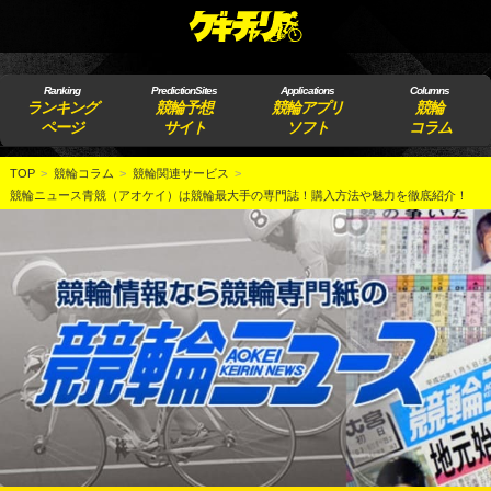
11111
Ranking
PredictionSites
Applications
Columns
ランキング
競輪予想
競輪アプリ
競輪
ページ
サイト
ソフト
コラム
TOP
競輪コラム
競輪関連サービス
競輪ニュース青競（アオケイ）は競輪最大手の専門誌！購入方法や魅力を徹底紹介！