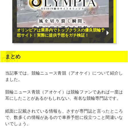
オリンピアは業界内でトップクラスの優良競輪予
想サイト！実際に提供予想をガチ検証！
まとめ
当記事では、競輪ニュース青競（アオケイ）について紹介し
ました。
競輪ニュース青競（アオケイ）は競輪ファンであれば一度は
耳にしたことがあるかもしれない、有名な競輪専門誌です。
紙面に記載されている情報も、さすが専門誌と言ったところ
で、数多くの情報があるので車券予想に役立つこと間違いな
いでしょう。