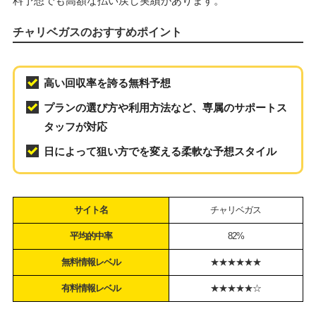
料予想でも高額な払い戻し実績があります。
チャリベガスのおすすめポイント
高い回収率を誇る無料予想
プランの選び方や利用方法など、専属のサポートス
タッフが対応
日によって狙い方でを変える柔軟な予想スタイル
サイト名
チャリベガス
平均的中率
82%
無料情報レベル
★★★★★★
有料情報レベル
★★★★★☆