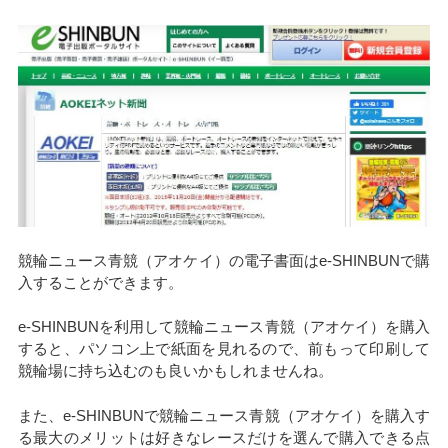
競輪ニュース青競（アオケイ）の電子書面はe-SHINBUNで購
入することができます。
e-SHINBUNを利用して競輪ニュース青競（アオケイ）を購入
すると、パソコン上で紙面を見れるので、前もって印刷して
競輪場に持ち込むのも良いかもしれませんね。
また、e-SHINBUNで競輪ニュース青競（アオケイ）を購入す
る最大のメリットは好きなレースだけを選んで購入できる点