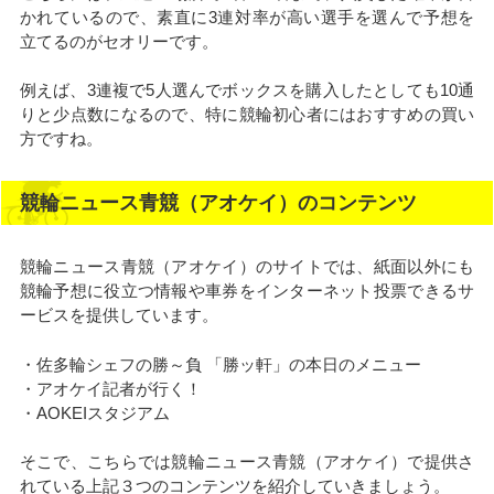
かれているので、素直に3連対率が高い選手を選んで予想を
立てるのがセオリーです。
例えば、3連複で5人選んでボックスを購入したとしても10通
りと少点数になるので、特に競輪初心者にはおすすめの買い
方ですね。
競輪ニュース青競（アオケイ）のコンテンツ
競輪ニュース青競（アオケイ）のサイトでは、紙面以外にも
競輪予想に役立つ情報や車券をインターネット投票できるサ
ービスを提供しています。
・佐多輪シェフの勝～負 「勝ッ軒」の本日のメニュー
・アオケイ記者が行く！
・AOKEIスタジアム
そこで、こちらでは競輪ニュース青競（アオケイ）で提供さ
れている上記３つのコンテンツを紹介していきましょう。