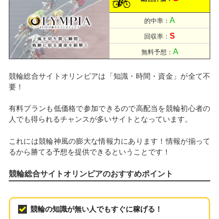
競輪総合サイトオリンピアは「知識・時間・資金」が全て不
要！
有料プランも低価格で参加できるので高配当を競輪初心者の
人でも得られるチャンスが多いサイトとなっています。
これには競輪神風の膨大な情報力にあります！情報が揃って
るから勝てる予想を提供できるということです！
競輪総合サイトオリンピアのおすすめポイント
競輪の知識が無い人でもすぐに稼げる！