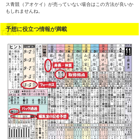
ス青競（アオケイ）が売っていない場合はこの方法が良いか
もしれませんね。
予想に役立つ情報が満載