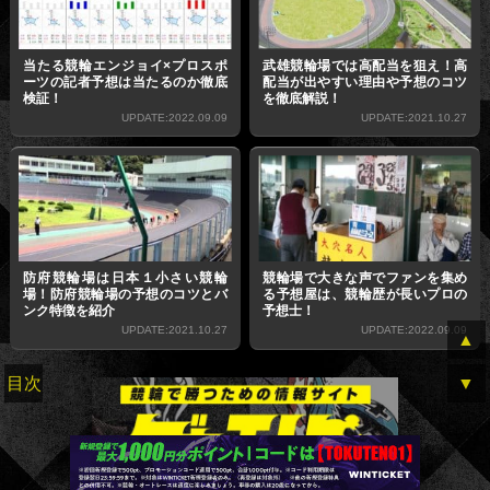
当たる競輪エンジョイ×プロスポ
武雄競輪場では高配当を狙え！高
ーツの記者予想は当たるのか徹底
配当が出やすい理由や予想のコツ
検証！
を徹底解説！
UPDATE:2022.09.09
UPDATE:2021.10.27
防府競輪場は日本１小さい競輪
競輪場で大きな声でファンを集め
場！防府競輪場の予想のコツとバ
る予想屋は、競輪歴が長いプロの
ンク特徴を紹介
予想士！
UPDATE:2021.10.27
UPDATE:2022.09.09
▲
目次
▼