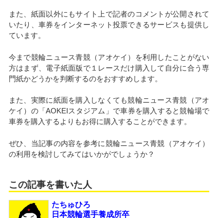
また、紙面以外にもサイト上で記者のコメントが公開されて
いたり、車券をインターネット投票できるサービスも提供し
ています。
今まで競輪ニュース青競（アオケイ）を利用したことがない
方はまず、電子紙面版で１レースだけ購入して自分に合う専
門紙かどうかを判断するのをおすすめします。
また、実際に紙面を購入しなくても競輪ニュース青競（アオ
ケイ）の「AOKEIスタジアム」で車券を購入すると競輪場で
車券を購入するよりもお得に購入することができます。
ぜひ、当記事の内容を参考に競輪ニュース青競（アオケイ）
の利用を検討してみてはいかがでしょうか？
この記事を書いた人
たちゅひろ
日本競輪選手養成所卒