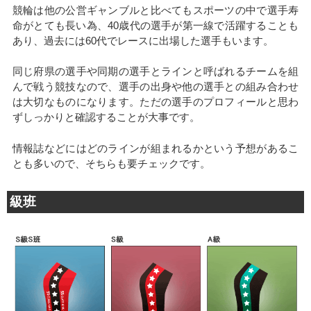
競輪は他の公営ギャンブルと比べてもスポーツの中で選手寿
命がとても長い為、40歳代の選手が第一線で活躍することも
あり、過去には60代でレースに出場した選手もいます。
同じ府県の選手や同期の選手とラインと呼ばれるチームを組
んで戦う競技なので、選手の出身や他の選手との組み合わせ
は大切なものになります。ただの選手のプロフィールと思わ
ずしっかりと確認することが大事です。
情報誌などにはどのラインが組まれるかという予想があるこ
とも多いので、そちらも要チェックです。
級班