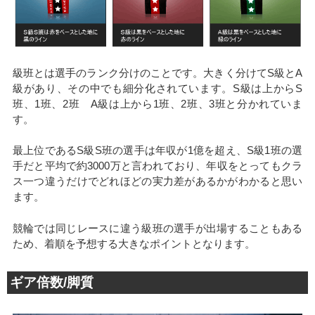
級班とは選手のランク分けのことです。大きく分けてS級とA
級があり、その中でも細分化されています。S級は上からS
班、1班、2班 A級は上から1班、2班、3班と分かれていま
す。
最上位であるS級S班の選手は年収が1億を超え、S級1班の選
手だと平均で約3000万と言われており、年収をとってもクラ
ス一つ違うだけでどれほどの実力差があるかがわかると思い
ます。
競輪では同じレースに違う級班の選手が出場することもある
ため、着順を予想する大きなポイントとなります。
ギア倍数/脚質