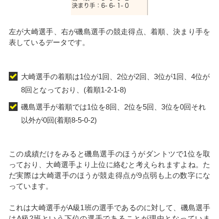
左が大崎選手、右が磯島選手の競走得点、着順、決まり手を
表しているデータです。
大崎選手の着順は1位が1回、2位が2回、3位が1回、4位が
8回となっており、(着順1-2-1-8)
磯島選手が着順では1位を8回、2位を5回、3位を0回それ
以外が0回(着順8-5-0-2)
この成績だけをみると磯島選手のほうがダントツで1位を取
っており、大崎選手より上位に絡むと考えられますよね。た
だ実際は大崎選手のほうが競走得点が9点弱も上の数字にな
っています。
これは大崎選手がA級1班の選手であるのに対して、磯島選手
はA級2班という下位の選手であることが理由となっていま