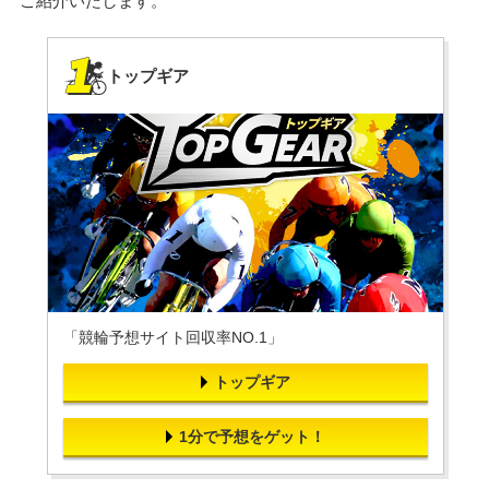
ご紹介いたします。
トップギア
「競輪予想サイト回収率NO.1」
トップギア
1分で予想をゲット！