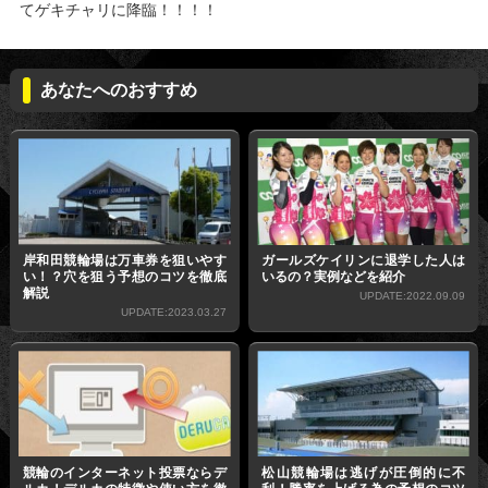
てゲキチャリに降臨！！！！
あなたへのおすすめ
岸和田競輪場は万車券を狙いやす
ガールズケイリンに退学した人は
い！？穴を狙う予想のコツを徹底
いるの？実例などを紹介
解説
UPDATE:2022.09.09
UPDATE:2023.03.27
競輪のインターネット投票ならデ
松山競輪場は逃げが圧倒的に不