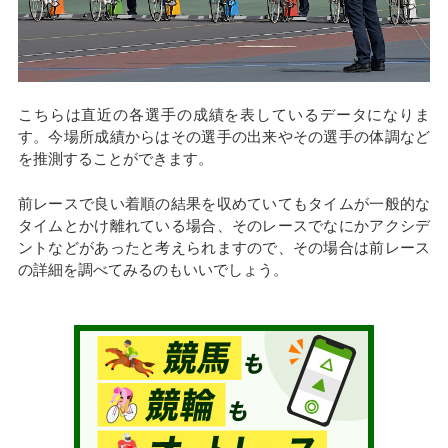
こちらは直近の各選手の成績を表しているデータになりま
す。今場所成績からはその選手の出来やその選手の体調など
を推測することができます。
前レースで良い着順の結果を収めていてもタイムが一般的な
タイムとかけ離れている場合、そのレースでなにかアクシデ
ントなどがあったと考えられますので、その場合は前レース
の詳細を調べてみるのもいいでしょう。