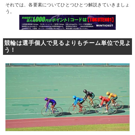
それでは、各要素についてひとつひとつ解説きていきましょ
う。
競輪は選手個人で見るよりもチーム単位で見よ
う！