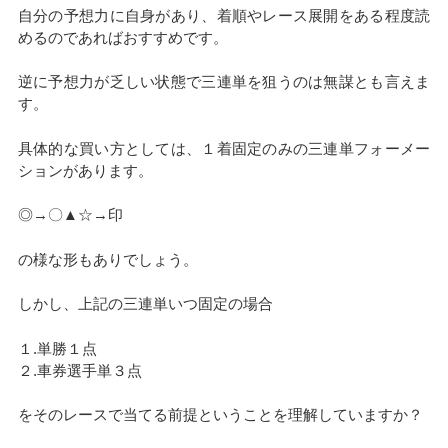
自分の予想力に自身があり、着順やレース展開をある程度読
めるのであればおすすめです。
逆に予想力が乏しい状態で三連単を狙うのは無謀とも言えま
す。
具体的な買い方としては、１着固定のみの三連単フォーメー
ションがあります。
◎→〇▲☆→印
の様な形もありでしょう。
しかし、上記の三連単いつ固定の場合
１.単勝１点
２.車券選手単３点
をそのレースで当てる前提ということを理解していますか？