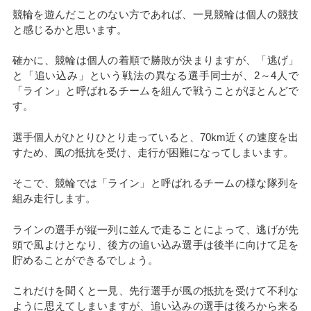
競輪を遊んだことのない方であれば、一見競輪は個人の競技
と感じるかと思います。
確かに、競輪は個人の着順で勝敗が決まりますが、「逃げ」
と「追い込み」という戦法の異なる選手同士が、2～4人で
「ライン」と呼ばれるチームを組んで戦うことがほとんどで
す。
選手個人がひとりひとり走っていると、70km近くの速度を出
すため、風の抵抗を受け、走行が困難になってしまいます。
そこで、競輪では「ライン」と呼ばれるチームの様な隊列を
組み走行します。
ラインの選手が縦一列に並んで走ることによって、逃げが先
頭で風よけとなり、後方の追い込み選手は後半に向けて足を
貯めることができるでしょう。
これだけを聞くと一見、先行選手が風の抵抗を受けて不利な
ように思えてしまいますが、追い込みの選手は後ろから来る