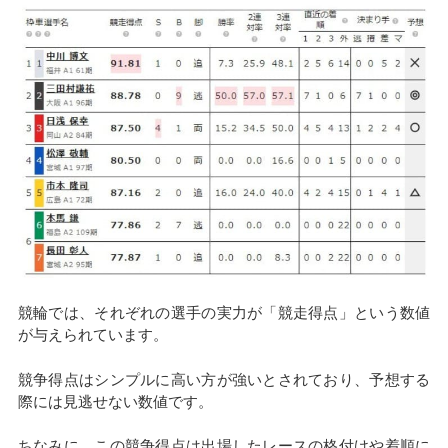
競輪では、それぞれの選手の実力が「競走得点」という数値
が与えられています。
競争得点はシンプルに高い方が強いとされており、予想する
際には見逃せない数値です。
ちなみに、この競争得点は出場したレースの格付けや着順に