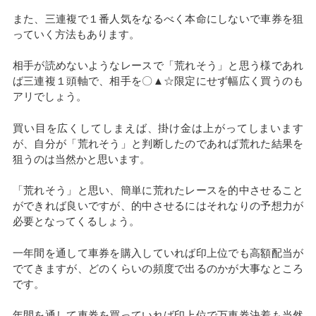
また、三連複で１番人気をなるべく本命にしないで車券を狙
っていく方法もあります。
相手が読めないようなレースで「荒れそう」と思う様であれ
ば三連複１頭軸で、相手を〇▲☆限定にせず幅広く買うのも
アリでしょう。
買い目を広くしてしまえば、掛け金は上がってしまいます
が、自分が「荒れそう」と判断したのであれば荒れた結果を
狙うのは当然かと思います。
「荒れそう」と思い、簡単に荒れたレースを的中させること
ができれば良いですが、的中させるにはそれなりの予想力が
必要となってくるしょう。
一年間を通して車券を購入していれば印上位でも高額配当が
でてきますが、どのくらいの頻度で出るのかが大事なところ
です。
年間を通して車券を買っていれば印上位で万車券決着も当然