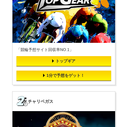
「競輪予想サイト回収率NO.1」
トップギア
1分で予想をゲット！
チャリベガス