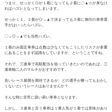
つまり、せっかく◎が１着になっても２着に〇▲☆が来なけ
ればハズレとなってしまいます。
せっかく１、２着が◎→▲で決まっても３着に無印の車券選
手がはいったらハズレ。
〇→◎→▲でも当然ハズレ。
１着のみ固定車券は点数は少なくてもこうしたリスクが多重
にあることをまず認識をしていますか、ということですね。
それで、三連単で高額配当を狙っていきたいのであれば、三
連単軸二人のマルチがおすすめです。
良いレース展開を期待できるが、どの選手が勝ってもおかし
くないというレースはありませんか？
そんな時に非常に扱い易い車券となります。
しかし、３連単と言う車券は１番人気が１着では意味があり