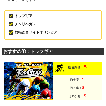
トップギア
チャリベガス
競輪総合サイトオリンピア
おすすめ①：トップギア