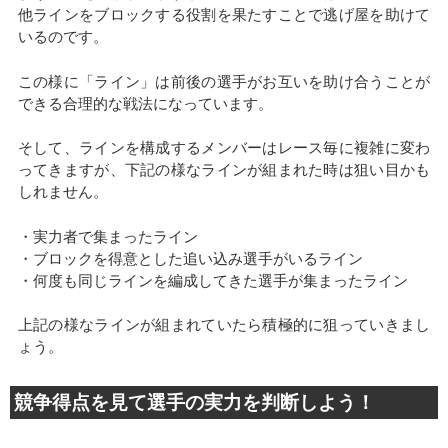
他ラインをブロックする役割を果たすことで逃げ屋を助けて
いるのです。
この様に「ライン」は前後の選手がお互いを助け合うことが
できる合理的な戦法になっています。
そして、ラインを構成するメンバーはレース毎に複雑に変わ
ってきますが、下記の様なラインが組まれた時は狙い目かも
しれません。
・実力者で集まったライン
・ブロックを得意とした追い込み選手がいるライン
・何度も同じラインを編成してきた選手が集まったライン
上記の様なラインが組まれていたら積極的に狙っていきまし
ょう。
競争得点を見て選手の実力を判断しよう！