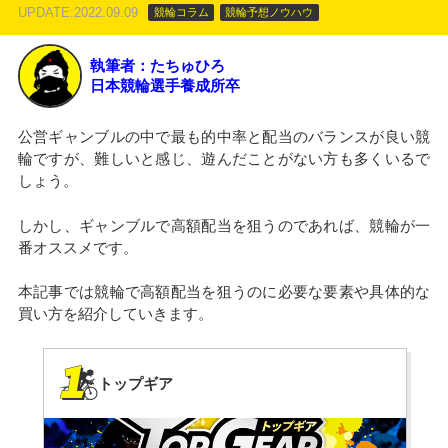
UPDATE:2022.09.09
競輪コラム
競輪予想ノウハウ
執筆者：たちゅひろ
日本競輪選手養成所卒
公営ギャンブルの中で最も的中率と配当のバランスが良い競
輪ですが、難しいと感じ、遊んだことがない方も多くいるで
しょう。
しかし、ギャンブルで高額配当を狙うのであれば、競輪が一
番オススメです。
本記事では競輪で高額配当を狙うのに必要な要素や具体的な
買い方を紹介していきます。
トップギア