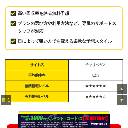
高い回収率を誇る無料予想
プランの選び方や利用方法など、専属のサポートス
タッフが対応
日によって狙い方でを変える柔軟な予想スタイル
サイト名
チャリベガス
平均的中率
82%
無料情報レベル
★★★★★★
▲
有料情報レベル
★★★★★☆
目次
▼
1分で無料予想ゲット