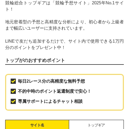
競輪総合トップギアは「競輪予想サイト」2025年No.1サイ
ト！
地元密着型の予想と高精度な分析により、初心者から上級者
まで幅広いユーザーに支持されています。
LINEで友だち追加するだけで、サイト内で使用できる1万円
分のポイントをプレゼント中！
トップがのおすすめポイント
毎日2レース分の高精度な無料予想
不的中時のポイント返還制度で安心！
専属サポートによるチャット相談
サイト名
トップギア