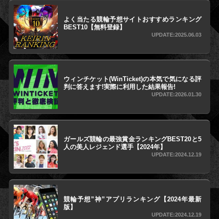
よく当たる競輪予想サイトおすすめランキング
BEST10【無料登録】
UPDATE:2025.06.03
ウィンチケット(WinTicket)の本気で気になる評
判に答えます!実際に利用した結果報告!
UPDATE:2026.01.30
ガールズ競輪の最強賞金ランキングBEST20と5
人の美人レジェンド選手【2024年】
UPDATE:2024.12.19
競輪予想”神”アプリランキング【2024年最新
版】
UPDATE:2024.12.19