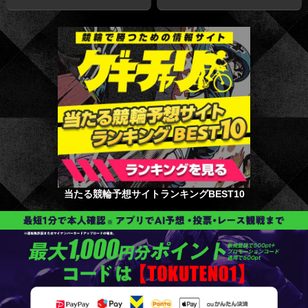
当たる競輪予想サイトランキングBEST10