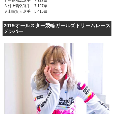
7.深谷知広選手 7,127票
8.村上義弘選手 7,127票
9.山崎賢人選手 5,415票
2019オールスター競輪ガールズドリームレース
メンバー