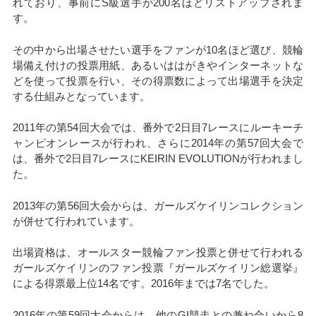
れており、事前にS級選手が200名ほどリストアップされま
す。
その中から出場させたい選手をファンが10名ほど選び、競輪
場備え付けの投票用紙、あるいははがきやインターネットな
どを使って投票を行い、その得票数によって出場選手を決定
する仕組みとなっています。
2011年の第54回大会では、番外で2日目7レースにルーキーチ
ャンピオンレースが行われ、さらに2014年の第57回大会で
は、番外で2日目7レースにKEIRIN EVOLUTIONが行われまし
た。
2013年の第56回大会からは、ガールズケイリンコレクション
が併せて行われています。
出場資格は、オールスター競輪ファン投票と併せて行われる
ガールズケイリンのファン投票『ガールズケイリン総選挙』
による得票最上位14名です。2016年までは7名でした。
2016年の第59回大会からは、他のGI競走との兼ね合いから8