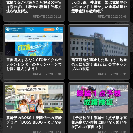
競輪で儲かり過ぎたら税金の申告
いぶし銀、神山雄一郎は競輪界の
は忘れずに！税金の種類や計算方
レジェンド！輝かしい通算成績や
法を徹底解説
選手秘話を徹底紹介
UPDATE:2023.01.18
UPDATE:2022.09.09
車券購入するならCTCサイクルテ
西宮競輪が廃止した理由は、地元
レホンセンターのキャンペーンで
の人に反対！嫌われた公営ギャン
お得に購入しよう！
ブルの末路
UPDATE:2020.08.06
UPDATE:2020.08.31
競輪界のBOSS！後閑信一の競輪
【予想検証】競輪の1点予想は高
ブログ「BOSS BLOG～タフな男
難易度だが理想に限りなく近い存
～」
在[Twitter事例つき]
UPDATE:2023.01.12
UPDATE:2022.09.09