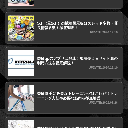
5ch（元2ch）の競輪掲示板はスレッド多数・優
良情報多数！徹底調査！
UPDATE:2024.12.19
競輪.jpのアプリは廃止！現在使えるサイト版の
利用方法を徹底解説！
UPDATE:2024.12.19
競輪選手に必要なトレーニングはこれだ！トレ
ーニング方法や必要な筋肉を徹底解説
UPDATE:2022.08.26