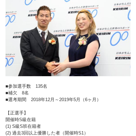
■参加選手数 135名
■補欠 8名
■選考期間 2018年12月～2019年5月（6ヶ月）
【正選手】
開催時S級在籍
(1) S級S班在籍者
(2) 過去3回以上優勝した者（開催時S1）