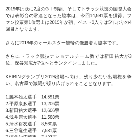
2019年は既に2度のGⅠ制覇、そしてトラック競技の国際大会
では表彰台の常連となった脇本は、今回14,591票を獲得。フ
ァン投票第1位選出は2019年が初、ベスト9入りは5年ぶりの4
回目となります。
さらに2018年のオールスター競輪の優勝者も脇本です。
さらにトラック競技ナショナルチーム勢では新田祐大が3
位、深谷知広が7位へとランクインしました。
KEIRINグランプリ2019出場へ向け、残り少ない出場権を争
い、名古屋で激闘が繰り広げられることとなります。
1.脇本雄太選手 14,591票
2.平原康多選手 13,206票
3.新田祐大選手 12,606票
4.浅井康太選手 11,588票
5.清水裕友選手 8,560票
6.三谷竜生選手 7,531票