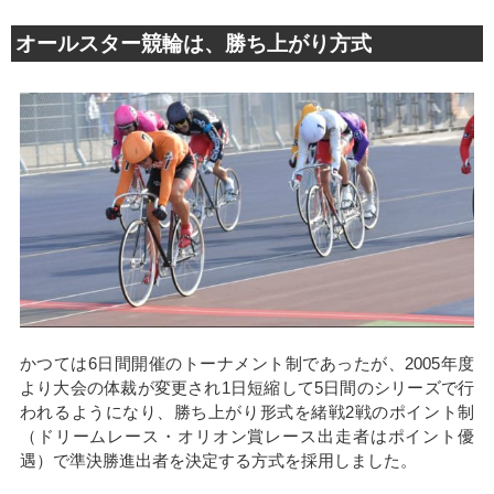
オールスター競輪は、勝ち上がり方式
かつては6日間開催のトーナメント制であったが、2005年度
より大会の体裁が変更され1日短縮して5日間のシリーズで行
われるようになり、勝ち上がり形式を緒戦2戦のポイント制
（ドリームレース・オリオン賞レース出走者はポイント優
遇）で準決勝進出者を決定する方式を採用しました。