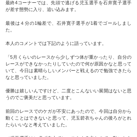
最終4コーナーでは、先頭で逃げる児玉選手を石井寛子選手
が差す態勢に入り、追い込みます。
最後は４分の1輪差で、石井寛子選手が1着でゴールしまし
た。
本人のコメントでは下記のように語っています。
「5月くらいのレースから少しずつ体が重かったり、自分の
レースができなかったりしていたので何が原因かなと思って
いて、今日は素晴らしいメンバーと戦えるので勉強できたら
なと思っていました。
優勝は嬉しいんですけど、二度とこんないい展開はないと思
うのでご褒美だと思っています。
前回のレースでのケガが不安にあったので、今回は自分から
動くことはできないと思って、児玉碧衣ちゃんの後ろがとれ
たらいいなと考えていました。