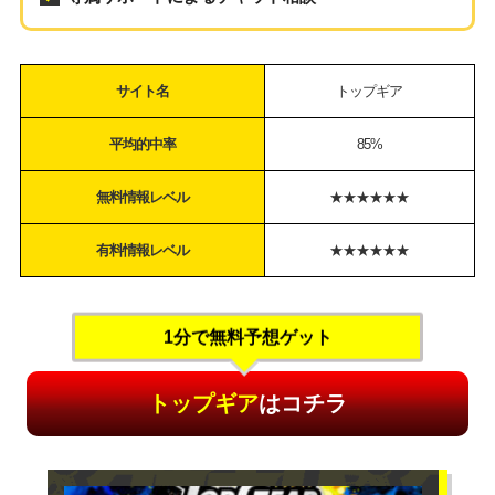
サイト名
トップギア
平均的中率
85%
無料情報レベル
★★★★★★
有料情報レベル
★★★★★★
1分で無料予想ゲット
トップギア
はコチラ