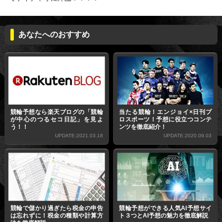
あなたへのおすすめ
競輪予想なら楽天ブログの「競輪
当たる競輪！エンジョイ×日刊プ
が中心のつるセコ日記」を見よ
ロスポーツ！予想に役立つコンテ
う！！
ンツを徹底紹介！
UPDATE:2021.03.18
UPDATE:2020.09.03
競輪で儲かり過ぎたら税金の申告
競輪予想ができる人気AI予想サイ
は忘れずに！税金の種類や計算方
ト３つとAI予想の魅力を徹底解説