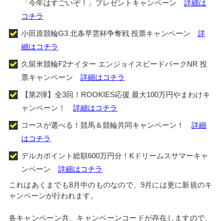
「今年はすごいぞ！」プレゼントキャンペーン
詳細は
コチラ
小田原競輪G3 北条早雲杯争奪戦 投票キャンペーン
詳
細はコチラ
久留米競輪F2ナイター エンジョイスピードパークNR 投
票キャンペーン
詳細はコチラ
【第2弾】全3回！ROOKIES応援 最大100万円やまわけキ
ャンペーン！
詳細はコチラ
コースが選べる！競馬＆競輪共同キャンペーン！
詳細
はコチラ
デルカポイント総額600万円分！Kドリームスサマーキャ
ンペーン
詳細はコチラ
これはあくまでも8月中のものなので、9月には更に新規のキ
ャンペーンが行われます。
各キャンペーン共、キャンペーンコードが存在しますので、