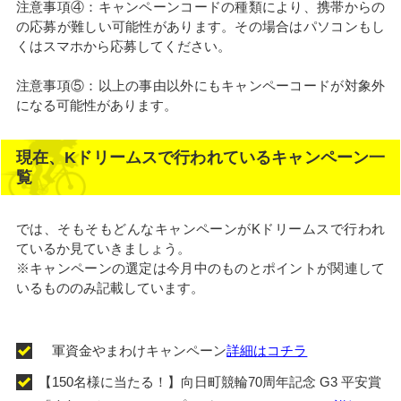
注意事項④：キャンペーンコードの種類により、携帯からの
の応募が難しい可能性があります。その場合はパソコンもし
くはスマホから応募してください。
注意事項⑤：以上の事由以外にもキャンペーコードが対象外
になる可能性があります。
現在、Kドリームスで行われているキャンペーン一
覧
では、そもそもどんなキャンペーンがKドリームスで行われ
ているか見ていきましょう。
※キャンペーンの選定は今月中のものとポイントが関連して
いるもののみ記載しています。
軍資金やまわけキャンペーン
詳細はコチラ
【150名様に当たる！】向日町競輪70周年記念 G3 平安賞