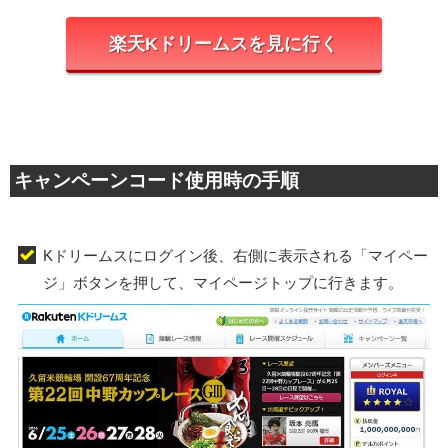
楽天Kドリームスを見に行く
キャンペーンコード使用時の手順
Kドリームスにログイン後、右側に表示される「マイペー
ジ」ボタンを押して、マイページトップに行きます。