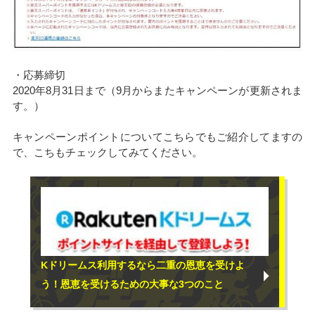
・応募締切
2020年8月31日まで（9月からまたキャンペーンが更新されま
す。）
キャンペーンポイントについてこちらでもご紹介してますの
で、こちもチェックしてみてください。
Kドリームス利用するなら二重の恩恵を受けよ
う！恩恵を受けるための大事な3つのこと