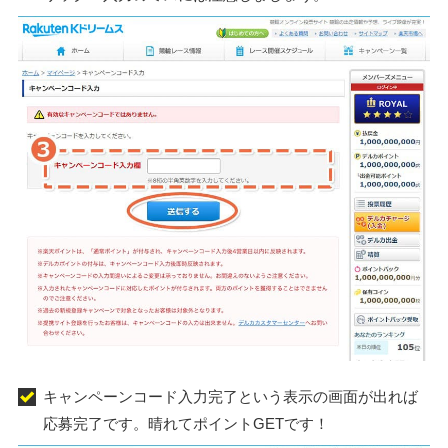
キャンペーンコード入力完了という表示の画面が出れば
応募完了です。晴れてポイントGETです！