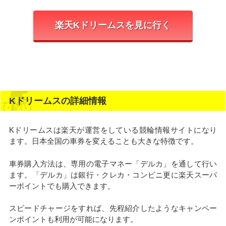
楽天Kドリームスを見に行く
Kドリームスの詳細情報
Kドリームスは楽天が運営をしている競輪情報サイトになり
ます。日本全国の車券を変えることも大きな特徴です。
車券購入方法は、専用の電子マネー「デルカ」を通して行い
ます。「デルカ」は銀行・クレカ・コンビニ更に楽天スーパ
ーポイントでも購入できます。
スピードチャージをすれば、先程紹介したようなキャンペー
ンポイントも利用が可能になります。