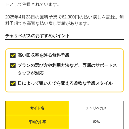
トとして注目されています。
2025年4月23日の無料予想で62,300円の払い戻しを記録。無
料予想でも高額な払い戻し実績があります。
チャリベガスのおすすめポイント
高い回収率を誇る無料予想
プランの選び方や利用方法など、専属のサポートス
タッフが対応
日によって狙い方でを変える柔軟な予想スタイル
サイト名
チャリベガス
平均的中率
82%