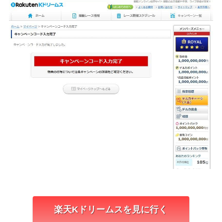
楽天Kドリームスを見に行く