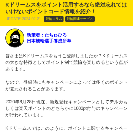
Kドリームスをポイント活用するなら絶対忘れては
いけないポイントコード情報を紹介！
UPDATE:2024.02.21
競輪コラム
競輪関連サービス
執筆者：たちゅひろ
日本競輪選手養成所卒
皆さまはKドリームスをもうご登録しましたか？Kドリームス
の大きな特徴としてポイント制で競輪を楽しめるという点が
あります。
なので、登録時にもキャンペーンによっては多くのポイント
が還元されることがあります。
2020年8月28日現在、新規登録キャンペーンとしてデルカも
しくは楽天ポイントのどちらかに1000pt付与のキャンペーン
が行われています。
Kドリームスではこのように、ポイントに関するキャンペー