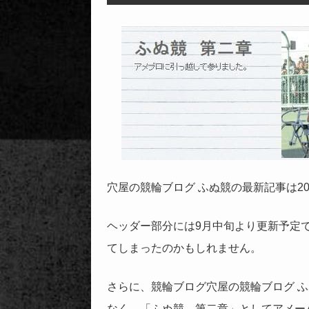
穴屋の競輪ブログ ふぬ競の最新記事は2
ヘッダー部分には9月中旬より更新予定
てしまったのかもしれません。
さらに、競輪ブログ穴屋の競輪ブログ 
なく、「ふぬ競 第二章」としてアメー