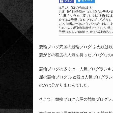
競輪ブログ穴屋の競輪ブログ ふぬ競は競
競がどの程度の人気を持ったブログなの
競輪ブログの多くは「人気ブログランキ
屋の競輪ブログ ふぬ競は人気ブログラ
のかは分かりませんでした。
そこで、競輪ブログ穴屋の競輪ブログ 