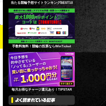
当たる競輪予想サイトランキングBEST10
手数料無料！競輪の投票ならWinTicket
毎月お得なチャージ還元あり！TIPSTAR