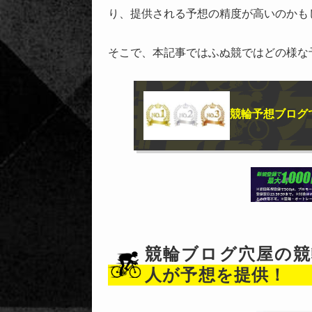
り、提供される予想の精度が高いのかも
そこで、本記事ではふぬ競ではどの様な
競輪予想ブログ
競輪ブログ穴屋の競
人が予想を提供！