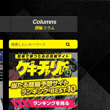
Columns
競輪
コラム