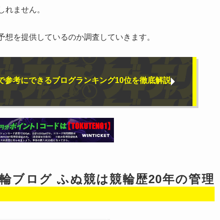
しれません。
予想を提供しているのか調査していきます。
で参考にできるブログランキング10位を徹底解説
輪ブログ ふぬ競は競輪歴20年の管理