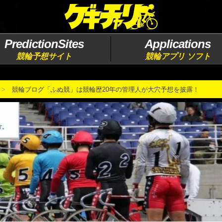
PredictionSites
Applications
競輪予想
サイト
競輪アプリ
ソフト
競輪ブログ「ふぬ競」は競輪歴20年の管理人が大穴予想を披露！