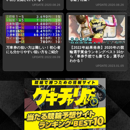
UPDATE:2020.08.26
UPDATE:2020.08.26
万車券の狙い方は難しい！初心者
【2022年結果発表】2020年の競
にも分かりやすい狙い方をご紹介
輪選手賞金ランキングベスト10か
ら「車券予想でも勝てる」選手が
UPDATE:2022.09.09
わかる！
UPDATE:2023.01.05