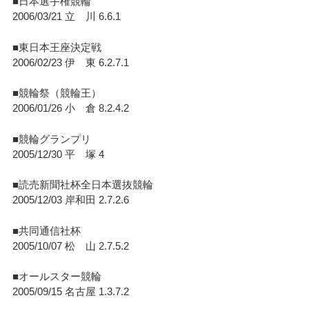
■日本選手権競輪
2006/03/21 立 川 6.6.1
■東日本王座決定戦
2006/02/23 伊 東 6.2.7.1
■競輪祭（競輪王）
2006/01/26 小 倉 8.2.4.2
■競輪グランプリ
2005/12/30 平 塚 4
■読売新聞社杯全日本選抜競輪
2005/12/03 岸和田 2.7.2.6
■共同通信社杯
2005/10/07 松 山 2.7.5.2
■オールスター競輪
2005/09/15 名古屋 1.3.7.2