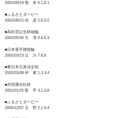
2002/09/18 熊 本 6.1.8.1
■ふるさとダービー
2002/08/22 弥 彦 2.6.5.5
■高松宮記念杯競輪
2002/05/30 大 津 9.6.6.3
■日本選手権競輪
2002/03/19 立 川 7.6.8
■東日本王座決定戦
2002/02/08 伊 東 1.3.3.4
■共同通信社杯
2001/01/25 取 手 3.1.3.8
■ふるさとダービー
2000/12/07 玉 野 2.1.9.4