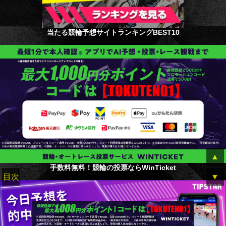
当たる競輪予想サイトランキングBEST10
▲
手数料無料！競輪の投票ならWinTicket
目次
▼