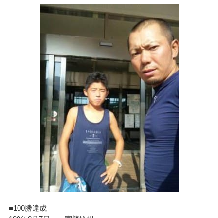
■100勝達成