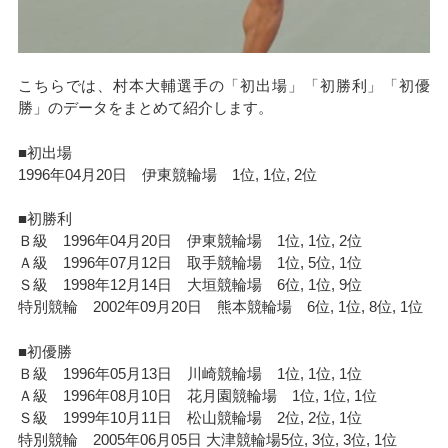
こちらでは、村本大輔選手の「初出場」「初勝利」「初優
勝」のデータをまとめて紹介します。
■初出場
1996年04月20日 伊東競輪場 1位, 1位, 2位
■初勝利
Ｂ級 1996年04月20日 伊東競輪場 1位, 1位, 2位
Ａ級 1996年07月12日 取手競輪場 1位, 5位, 1位
Ｓ級 1998年12月14日 大垣競輪場 6位, 1位, 9位
特別競輪 2002年09月20日 熊本競輪場 6位, 1位, 8位, 1位
■初優勝
Ｂ級 1996年05月13日 川崎競輪場 1位, 1位, 1位
Ａ級 1996年08月10日 花月園競輪場 1位, 1位, 1位
Ｓ級 1999年10月11日 松山競輪場 2位, 2位, 1位
特別競輪 2005年06月05日 大津競輪場5位, 3位, 3位, 1位