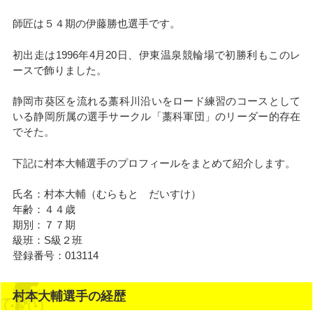
師匠は５４期の伊藤勝也選手です。
初出走は1996年4月20日、伊東温泉競輪場で初勝利もこのレ
ースで飾りました。
静岡市葵区を流れる藁科川沿いをロード練習のコースとして
いる静岡所属の選手サークル「藁科軍団」のリーダー的存在
でそた。
下記に村本大輔選手のプロフィールをまとめて紹介します。
氏名：村本大輔（むらもと だいすけ）
年齢：４４歳
期別：７７期
級班：S級２班
登録番号：013114
村本大輔選手の経歴