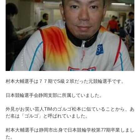
村本大輔選手は７７期でS級２班だった元競輪選手です。
日本競輪選手会静岡支部に所属していました。
外見がお笑い芸人TIMのゴルゴ松本に似ていることから、あ
だ名は「ゴルゴ」と呼ばれていました。
村本大輔選手は静岡市出身で日本競輪学校第77期卒業しまし
た。