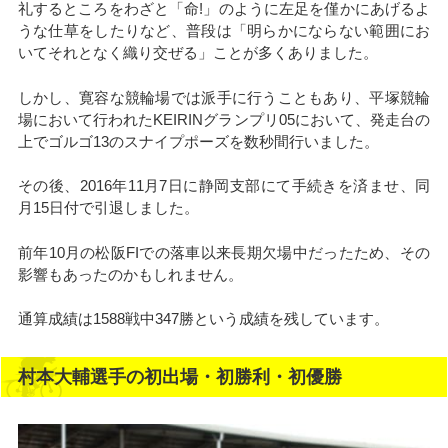
礼するところをわざと「命!」のように左足を僅かにあげるよ
うな仕草をしたりなど、普段は「明らかにならない範囲にお
いてそれとなく織り交ぜる」ことが多くありました。
しかし、寛容な競輪場では派手に行うこともあり、平塚競輪
場において行われたKEIRINグランプリ05において、発走台の
上でゴルゴ13のスナイプポーズを数秒間行いました。
その後、2016年11月7日に静岡支部にて手続きを済ませ、同
月15日付で引退しました。
前年10月の松阪FIでの落車以来長期欠場中だったため、その
影響もあったのかもしれません。
通算成績は1588戦中347勝という成績を残しています。
村本大輔選手の初出場・初勝利・初優勝