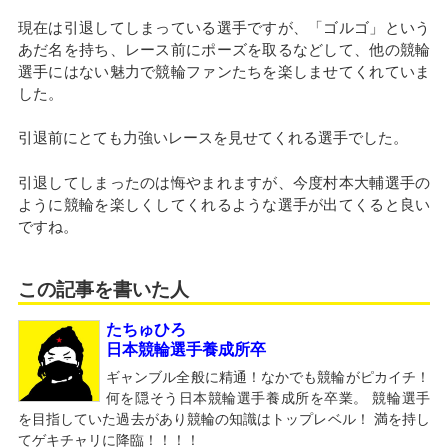
現在は引退してしまっている選手ですが、「ゴルゴ」という
あだ名を持ち、レース前にポーズを取るなどして、他の競輪
選手にはない魅力で競輪ファンたちを楽しませてくれていま
した。
引退前にとても力強いレースを見せてくれる選手でした。
引退してしまったのは悔やまれますが、今度村本大輔選手の
ように競輪を楽しくしてくれるような選手が出てくると良い
ですね。
この記事を書いた人
たちゅひろ
日本競輪選手養成所卒
ギャンブル全般に精通！なかでも競輪がピカイチ！
何を隠そう日本競輪選手養成所を卒業。 競輪選手
を目指していた過去があり競輪の知識はトップレベル！ 満を持し
てゲキチャリに降臨！！！！