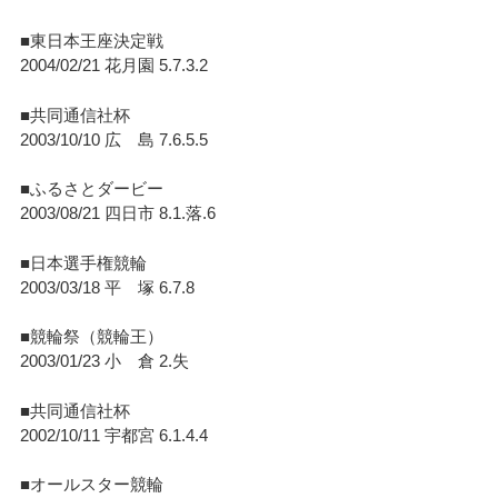
■東日本王座決定戦
2004/02/21 花月園 5.7.3.2
■共同通信社杯
2003/10/10 広 島 7.6.5.5
■ふるさとダービー
2003/08/21 四日市 8.1.落.6
■日本選手権競輪
2003/03/18 平 塚 6.7.8
■競輪祭（競輪王）
2003/01/23 小 倉 2.失
■共同通信社杯
2002/10/11 宇都宮 6.1.4.4
■オールスター競輪