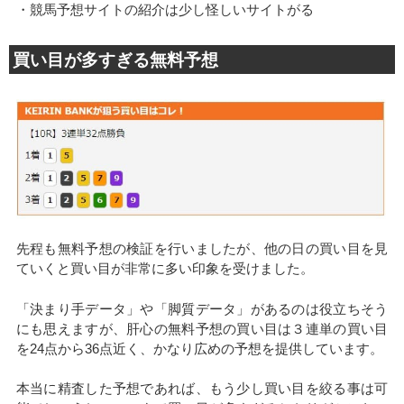
・競馬予想サイトの紹介は少し怪しいサイトがる
買い目が多すぎる無料予想
先程も無料予想の検証を行いましたが、他の日の買い目を見
ていくと買い目が非常に多い印象を受けました。
「決まり手データ」や「脚質データ」があるのは役立ちそう
にも思えますが、肝心の無料予想の買い目は３連単の買い目
を24点から36点近く、かなり広めの予想を提供しています。
本当に精査した予想であれば、もう少し買い目を絞る事は可