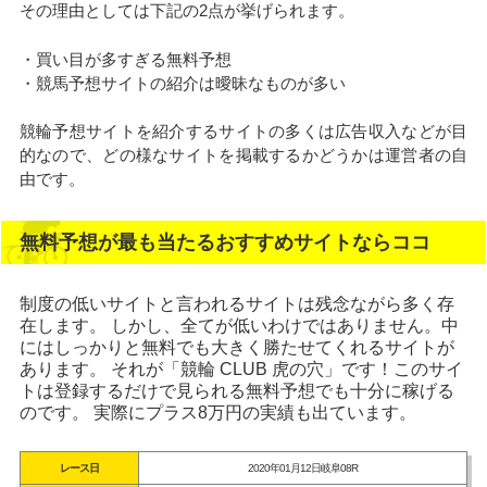
その理由としては下記の2点が挙げられます。
・買い目が多すぎる無料予想
・競馬予想サイトの紹介は曖昧なものが多い
競輪予想サイトを紹介するサイトの多くは広告収入などが目
的なので、どの様なサイトを掲載するかどうかは運営者の自
由です。
無料予想が最も当たるおすすめサイトならココ
制度の低いサイトと言われるサイトは残念ながら多く存
在します。 しかし、全てが低いわけではありません。中
にはしっかりと無料でも大きく勝たせてくれるサイトが
あります。 それが「競輪 CLUB 虎の穴」です！このサイ
トは登録するだけで見られる無料予想でも十分に稼げる
のです。 実際にプラス8万円の実績も出ています。
レース日
2020年01月12日岐阜08R