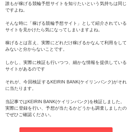
誰もが稼げる競輪予想サイトを知りたいという気持ちは同じ
ですよね。
そんな時に「稼げる競輪予想サイト」として紹介されている
サイトを見かけたら気になってしまいますよね。
稼げるとは言え、実際にどれだけ稼げるかなんて利用をして
みないと分からないことです。
しかし、実際に検証も行いつつ、細かな情報を提供している
サイトがあるのです
それが、今回検証するKEIRIN BANK(ケイリンバンク)がそれ
に当たります。
当記事ではKEIRIN BANK(ケイリンバンク)を検証しました。
実際に登録を行い、予想が当たるかどうかも調査しましたの
でぜひご確認ください。