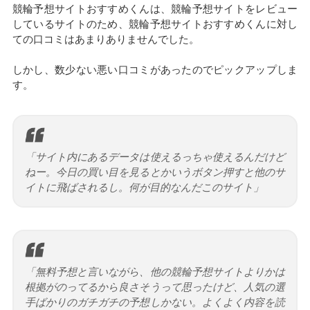
競輪予想サイトおすすめくんは、競輪予想サイトをレビュー
しているサイトのため、競輪予想サイトおすすめくんに対し
ての口コミはあまりありませんでした。
しかし、数少ない悪い口コミがあったのでピックアップしま
す。
「サイト内にあるデータは使えるっちゃ使えるんだけど
ねー。今日の買い目を見るとかいうボタン押すと他のサ
イトに飛ばされるし。何が目的なんだこのサイト」
「無料予想と言いながら、他の競輪予想サイトよりかは
根拠がのってるから良さそうって思ったけど、人気の選
手ばかりのガチガチの予想しかない。よくよく内容を読