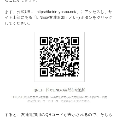
まず、公式URL「https://keirin-yosou.net/」にアクセスし、サ
イト上部にある「LINE@友達追加」というボタンをクリック
してください。
すると、友達追加用のQRコードが表示されるので、そちら