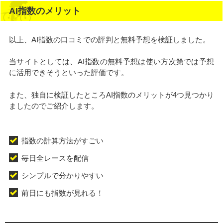
AI指数のメリット
以上、AI指数の口コミでの評判と無料予想を検証しました。
当サイトとしては、AI指数の無料予想は使い方次第では予想
に活用できそうといった評価です。
また、独自に検証したところAI指数のメリットが4つ見つかり
ましたのでご紹介します。
指数の計算方法がすごい
毎日全レースを配信
シンプルで分かりやすい
前日にも指数が見れる！