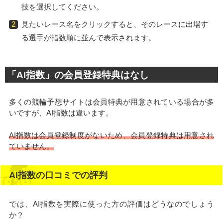
技を選択してください。
見たいレース名をクリックすると、そのレースに出場す
る選手が指数順に並んで表示されます。
「AI指数」の会員登録特典はなし
多くの競輪予想サイトは会員特典が用意されている場合が多
いですが、AI指数は違います。
AI指数は会員登録制度がないため、会員登録特典は用意され
ていません。
AI指数の口コミでの評判
では、AI指数を実際に使った方の評価はどうなのでしょう
か？