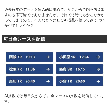
過去数年のデータを個人的に集めて、そこから予想を考え出
すのも不可能ではありませんが、それでは時間もかなりかか
ってしまうので、そんなときはぜひAI指数を使ってみてはい
かがでしょうか？
毎日全レースを配信
AI指数では毎日欠かさずに全レースの指数を配信していま
す。