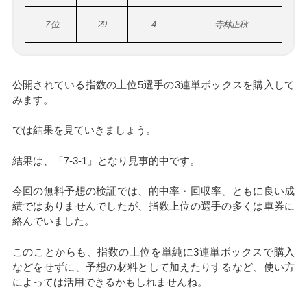
７位
29
4
寺林正秋
公開されている指数の上位5選手の3連単ボックスを購入して
みます。
では結果を見ていきましょう。
結果は、「7-3-1」となり見事的中です。
今回の無料予想の検証では、的中率・回収率、ともに良い成
績ではありませんでしたが、指数上位の選手の多くは車券に
絡んでいました。
このことからも、指数の上位を単純に3連単ボックスで購入
などをせずに、予想の材料として加えたりするなど、使い方
によっては活用できるかもしれませんね。