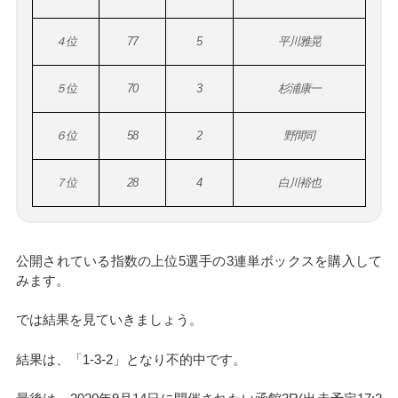
４位
77
5
平川雅晃
５位
70
3
杉浦康一
６位
58
2
野間司
７位
28
4
白川裕也
公開されている指数の上位5選手の3連単ボックスを購入して
みます。
では結果を見ていきましょう。
結果は、「1-3-2」となり不的中です。