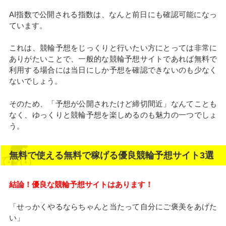
AI指数で公開される指数は、なんと前日にも確認可能になっ
ています。
これは、競輪予想をじっくりと行いたい方にとっては非常に
ありがたいことで、一般的な競輪予想サイトであれば無料で
利用する場合には当日にしか予想を確認できないのも少なく
ないでしょう。
そのため、「予想が公開されたけど締切間近」なんてことも
なく、ゆっくりと競輪予想を楽しめるのも魅力の一つでしょ
う。
無料で使える無料で稼げる優良競輪予想サイト3選
結論！優良な競輪予想サイトはあります！
「せっかくやるならちゃんと当たって自分にご褒美をあげた
い」