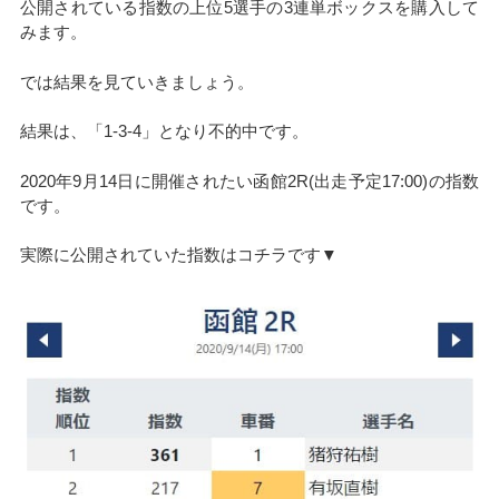
公開されている指数の上位5選手の3連単ボックスを購入して
みます。
では結果を見ていきましょう。
結果は、「1-3-4」となり不的中です。
2020年9月14日に開催されたい函館2R(出走予定17:00)の指数
です。
実際に公開されていた指数はコチラです▼