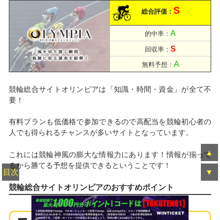
競輪総合サイトオリンピアは「知識・時間・資金」が全て不
要！
有料プランも低価格で参加できるので高配当を競輪初心者の
人でも得られるチャンスが多いサイトとなっています。
▲
これには競輪神風の膨大な情報力にあります！情報が揃って
るから勝てる予想を提供できるということです！
目次
▼
競輪総合サイトオリンピアのおすすめポイント