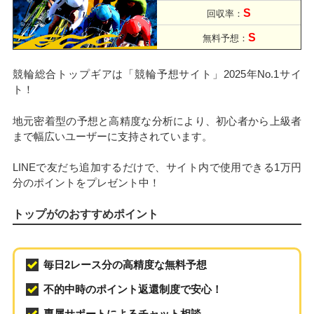
競輪総合トップギアは「競輪予想サイト」2025年No.1サイ
ト！
地元密着型の予想と高精度な分析により、初心者から上級者
まで幅広いユーザーに支持されています。
LINEで友だち追加するだけで、サイト内で使用できる1万円
分のポイントをプレゼント中！
トップがのおすすめポイント
毎日2レース分の高精度な無料予想
不的中時のポイント返還制度で安心！
専属サポートによるチャット相談