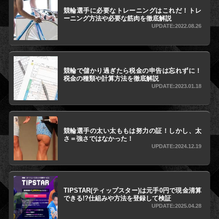
競輪選手に必要なトレーニングはこれだ！トレ
ーニング方法や必要な筋肉を徹底解説
UPDATE:2022.08.26
競輪で儲かり過ぎたら税金の申告は忘れずに！
税金の種類や計算方法を徹底解説
UPDATE:2023.01.18
競輪選手の太い太ももは努力の証！しかし、太
さ＝強さではなかった！
UPDATE:2024.12.19
TIPSTAR(ティップスター)は元手0円で現金清算
できる!?仕組みや方法を登録して検証
UPDATE:2025.04.28