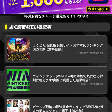
毎月お得なチャージ還元あり！TIPSTAR
よく当たる競輪予想サイトおすすめランキング
BEST10【無料登録】
UPDATE:2025.06.03
ウィンチケット(WinTicket)の本気で気になる評
判に答えます!実際に利用した結果報告!
UPDATE:2026.01.30
ガールズ競輪の最強賞金ランキングBEST20と5
人の美人レジェンド選手【2024年】