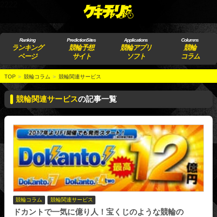
2222
Ranking
PredictionSites
Applications
Columns
ランキング
競輪予想
競輪アプリ
競輪
ページ
サイト
ソフト
コラム
TOP
競輪コラム
競輪関連サービス
競輪関連サービス
の記事一覧
競輪コラム
競輪関連サービス
ドカントで一気に億り人！宝くじのような競輪の