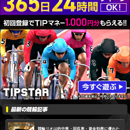
競輪リオは的中率・回収率・資金効率に優れた