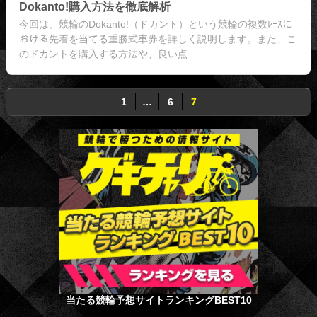
Dokanto!購入方法を徹底解析
今回は、競輪のDokanto!（ドカント）という競輪の複数ﾚｰｽに
おける先着を当てる重勝式車券を詳しく説明します。また、こ
のドカントを購入する方法や、良い点…
1
…
6
7
当たる競輪予想サイトランキングBEST10